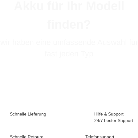
Akku für Ihr Modell
finden?
wir haben eine umfassende Auswahl für
fast jeden Typ
Schnelle Lieferung
Hilfe & Support
24/7 bester Support
Schnelle Retoure
Telefonsupport