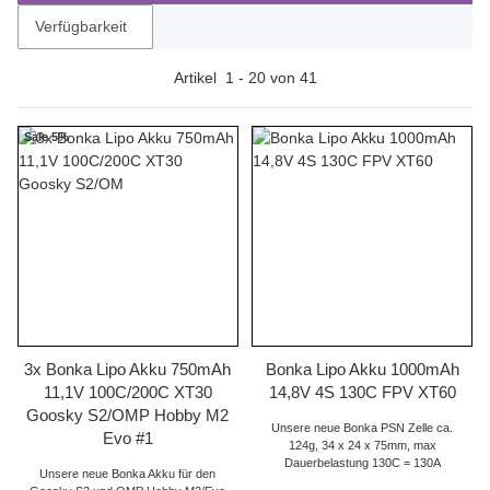
Verfügbarkeit
Artikel
1
-
20
von
41
Sale 5%
3x Bonka Lipo Akku 750mAh
Bonka Lipo Akku 1000mAh
11,1V 100C/200C XT30
14,8V 4S 130C FPV XT60
Goosky S2/OMP Hobby M2
Unsere neue Bonka PSN Zelle ca.
Evo #1
124g, 34 x 24 x 75mm, max
Dauerbelastung 130C = 130A
Unsere neue Bonka Akku für den