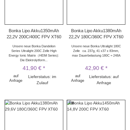
Bonka Lipo Akku1350mAh
Bonka Lipo Akku1380mAh
22,2V 200C/400C FPV XT60
22,2V 180C/360C FPV XT60
Unsere neue Bonka Dandelion
Unsere neue Bonka Ultralight 180C
Series Ultralight 200C Zelle High
Zelle ca. 237g, 41 x37 x 83mm,
Energy Ionic Matrix（HEIM Series):
max Dauerbelastung 180C = 248A
Die Elektrolytform...
41,90 €
*
42,90 €
*
auf
auf
Lieferstatus: im
Lieferstatus: auf
Anfrage
Anfrage
Zulauf
Anfrage
Top