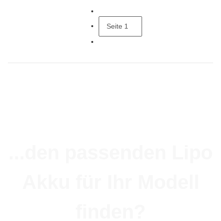
Seite
1
...den passenden Lipo
Akku für Ihr Modell
finden?