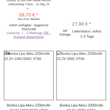
Goosky S2 und OMP Hobby M2/Evo
Lieferumfang: 3 Stck. ca. 69g, 24
x...
56,70 €
*
Alter Preis:
59,70 €
27,90 €
*
sofort verfügbar - begrenzte
Stückzahl
auf
Lieferstatus: sofort,
Lieferzeit:
1 - 3 Werktage
(DE -
Anfrage
1-3 Tage
Ausland abweichend)
Top
Bonka Lipo Akku 2200mAh
Bonka Lipo Akku 2200mAh