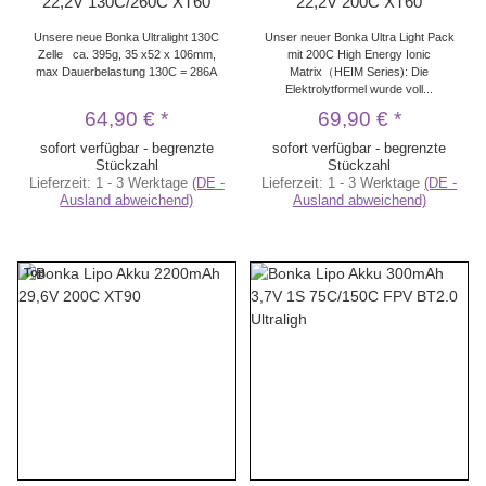
22,2V 130C/260C XT60
22,2V 200C XT60
Unsere neue Bonka Ultralight 130C
Unser neuer Bonka Ultra Light Pack
Zelle ca. 395g, 35 x52 x 106mm,
mit 200C High Energy Ionic
max Dauerbelastung 130C = 286A
Matrix（HEIM Series): Die
Elektrolytformel wurde voll...
64,90 €
*
69,90 €
*
sofort verfügbar - begrenzte
sofort verfügbar - begrenzte
Stückzahl
Stückzahl
Lieferzeit:
1 - 3 Werktage
(DE -
Lieferzeit:
1 - 3 Werktage
(DE -
Ausland abweichend)
Ausland abweichend)
Top