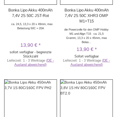
Bonka Lipo Akku 400mAh
Bonka Lipo Akku 400mAh
7,4V 2S 50C JST-Rot
7,4V 2S 50C XHR3 OMP
M1+T15
ca. 24,5, 13,3 x 20 x 49mm, max
Belastung 50C = 20A
die Powerzelle für den OMP Hobby
M1 und Align T15 ca. 21,5
Gramm, 13,3 x 20 x 45mm, max
Belas...
13,90 €
*
13,90 €
*
sofort verfügbar - begrenzte
Stückzahl
Sofort verfügbar
Lieferzeit:
1 - 3 Werktage
(DE -
Lieferzeit:
1 - 3 Werktage
(DE -
Ausland abweichend)
Ausland abweichend)