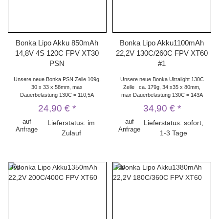
Bonka Lipo Akku 850mAh
Bonka Lipo Akku1100mAh
14,8V 4S 120C FPV XT30
22,2V 130C/260C FPV XT60
PSN
#1
Unsere neue Bonka PSN Zelle 109g,
Unsere neue Bonka Ultralight 130C
30 x 33 x 58mm, max
Zelle ca. 179g, 34 x35 x 80mm,
Dauerbelastung 130C = 110,5A
max Dauerbelastung 130C = 143A
24,90 €
*
34,90 €
*
auf
auf
Lieferstatus: im
Lieferstatus: sofort,
Anfrage
Anfrage
Zulauf
1-3 Tage
Top
Top