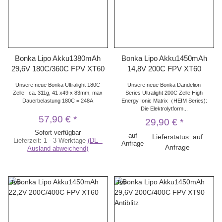
Bonka Lipo Akku1380mAh
Bonka Lipo Akku1450mAh
29,6V 180C/360C FPV XT60
14,8V 200C FPV XT60
Unsere neue Bonka Ultralight 180C
Unsere neue Bonka Dandelion
Zelle ca. 311g, 41 x49 x 83mm, max
Series Ultralight 200C Zelle High
Dauerbelastung 180C = 248A
Energy Ionic Matrix（HEIM Series):
Die Elektrolytform...
57,90 €
*
29,90 €
*
Sofort verfügbar
auf
Lieferstatus: auf
Lieferzeit:
1 - 3 Werktage
(DE -
Anfrage
Anfrage
Ausland abweichend)
Top
Top