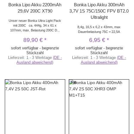
Bonka Lipo Akku 2200mAh
Bonka Lipo Akku 300mAh
29,6V 200C XT90
3,7V 1S 75C/150C FPV BT2.0
Ultralight
Unser neuer Bonka Ultra Light Pack
mit 200C ca. 444g, 34 x 61 x
8,4g, 16,5 x 6,2 x 43mm, max
107mm, max. Belastung 200C D...
Dauerbelastung 75C = 22,5A
89,90 €
*
6,95 €
*
sofort verfügbar - begrenzte
sofort verfügbar - begrenzte
Stückzahl
Stückzahl
Lieferzeit:
1 - 3 Werktage
(DE -
Lieferzeit:
1 - 3 Werktage
(DE -
Ausland abweichend)
Ausland abweichend)
Top