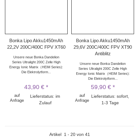
Bonka Lipo Akku1450mAh
Bonka Lipo Akku1450mAh
22,2V 200C/400C FPV XT60
29,6V 200C/400C FPV XT90
Antiblitz
Unsere neue Bonka Dandelion
Series Ultralight 200C Zelle High
Unsere neue Bonka Dandelion
Energy Ionic Matrix（HEIM Series):
Series Ultralight 200C Zelle High
Die Elektrolytform...
Energy Ionic Matrix（HEIM Series):
Die Elektrolytform...
43,90 €
*
59,90 €
*
auf
auf
Lieferstatus: im
Lieferstatus: sofort,
Anfrage
Anfrage
Zulauf
1-3 Tage
Artikel
1
-
20
von
41