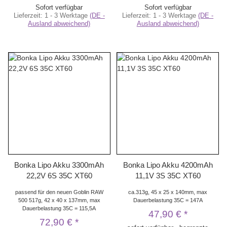
Sofort verfügbar
Sofort verfügbar
Lieferzeit:
1 - 3 Werktage
(DE -
Lieferzeit:
1 - 3 Werktage
(DE -
Ausland abweichend)
Ausland abweichend)
Bonka Lipo Akku 3300mAh
Bonka Lipo Akku 4200mAh
22,2V 6S 35C XT60
11,1V 3S 35C XT60
passend für den neuen Goblin RAW
ca.313g, 45 x 25 x 140mm, max
500 517g, 42 x 40 x 137mm, max
Dauerbelastung 35C = 147A
Dauerbelastung 35C = 115,5A
47,90 €
*
72,90 €
*