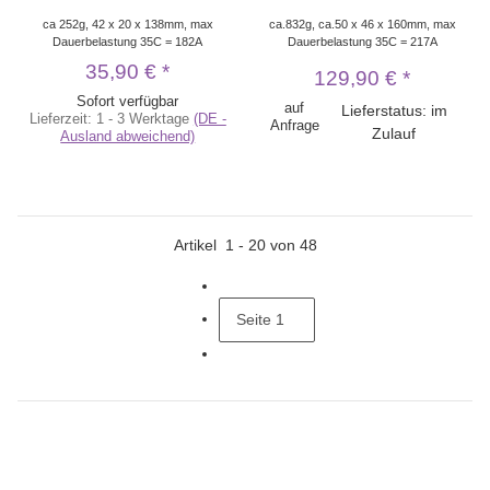
ca 252g, 42 x 20 x 138mm, max
ca.832g, ca.50 x 46 x 160mm, max
Dauerbelastung 35C = 182A
Dauerbelastung 35C = 217A
35,90 €
*
129,90 €
*
Sofort verfügbar
auf
Lieferstatus: im
Lieferzeit:
1 - 3 Werktage
(DE -
Anfrage
Zulauf
Ausland abweichend)
Artikel
1
-
20
von
48
Seite
1