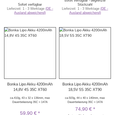
sofort verfügbar - begrenzte
Sofort verfügbar
Stückzahl
Lieferzeit:
1 - 3 Werktage
(DE -
Lieferzeit:
1 - 3 Werktage
(DE -
Ausland abweichend)
Ausland abweichend)
Bonka Lipo Akku 4200mAh
Bonka Lipo Akku 4200mAh
14,8V 4S 35C XT60
18,5V 5S 35C XT90
ca.410g, 43 x 32 x 136mm, max
ca.503g, 44 x 40 x 140mm, max
Dauerbelastung 35C = 147A
Dauerbelastung 35C = 147A
74,90 €
*
59,90 €
*