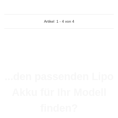
Artikel
1
-
4
von
4
...den passenden Lipo
Akku für Ihr Modell
finden?