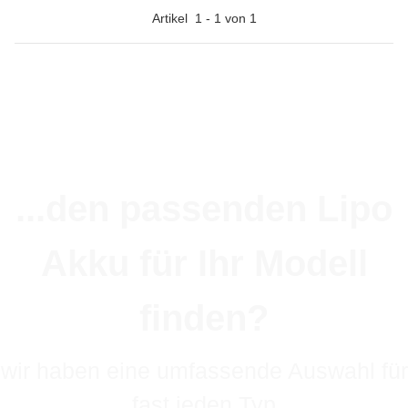
Artikel
1
-
1
von
1
...den passenden Lipo
Akku für Ihr Modell
finden?
wir haben eine umfassende Auswahl für
fast jeden Typ