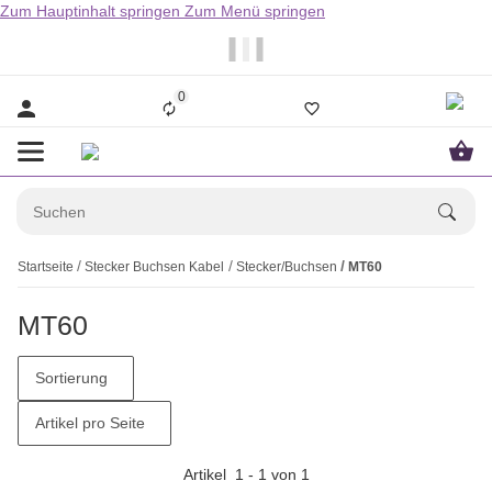
Zum Hauptinhalt springen
Zum Menü springen
                  Bestellungen bis 14.00Uhr werden i
0
Startseite
Stecker Buchsen Kabel
Stecker/Buchsen
MT60
MT60
Sortierung
Artikel pro Seite
Artikel
1
-
1
von
1