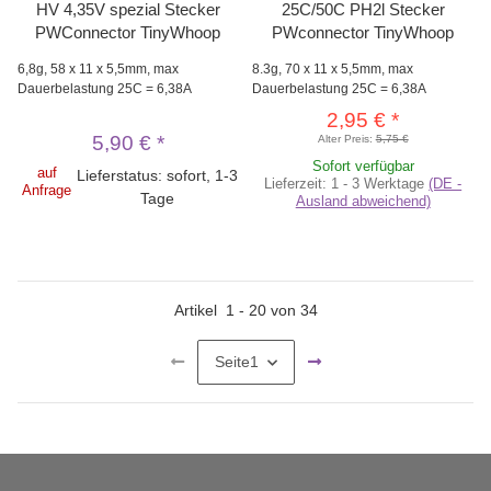
HV 4,35V spezial Stecker
25C/50C PH2l Stecker
PWConnector TinyWhoop
PWconnector TinyWhoop
6,8g, 58 x 11 x 5,5mm, max
8.3g, 70 x 11 x 5,5mm, max
Dauerbelastung 25C = 6,38A
Dauerbelastung 25C = 6,38A
2,95 €
*
5,90 €
*
Alter Preis:
5,75 €
Sofort verfügbar
auf
Lieferstatus: sofort, 1-3
Lieferzeit:
1 - 3 Werktage
(DE -
Anfrage
Tage
Ausland abweichend)
Artikel
1
-
20
von
34
Seite
1