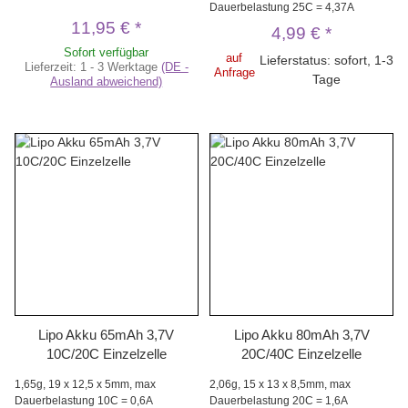
Dauerbelastung 25C = 4,37A
11,95 €
*
4,99 €
*
Sofort verfügbar
auf
Lieferstatus: sofort, 1-3
Lieferzeit:
1 - 3 Werktage
(DE -
Anfrage
Tage
Ausland abweichend)
Lipo Akku 65mAh 3,7V
Lipo Akku 80mAh 3,7V
10C/20C Einzelzelle
20C/40C Einzelzelle
1,65g, 19 x 12,5 x 5mm, max
2,06g, 15 x 13 x 8,5mm, max
Dauerbelastung 10C = 0,6A
Dauerbelastung 20C = 1,6A