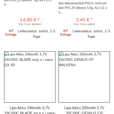
den PH1,25 (Molex) 6g, 48 x 11 x
den Akkuanschluß PH2.0, nicht um
5...
den PH1,25 (Molex) 5,6g, 52 x 11 x
5,...
14,90 €
*
3,45 €
*
Alter Preis:
24,95 €
Alter Preis:
4,80 €
auf
auf
Lieferstatus: sofort, 1-3
Lieferstatus: sofort, 1-3
Anfrage
Anfrage
Tage
Tage
Lipo Akku 240mAh 3,7V
Lipo Akku 250mAh 3,7V
25C/50C BLADE mcp x / nano
25C/50C GENIUS CP