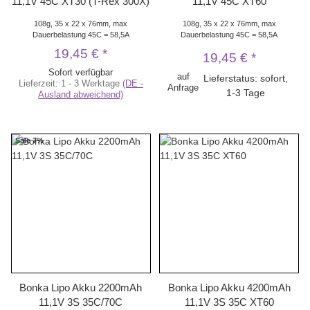
11,1V 45C XT30 (T-Rex 300X)
11,1V 45C XT60
108g, 35 x 22 x 76mm, max
108g, 35 x 22 x 76mm, max
Dauerbelastung 45C = 58,5A
Dauerbelastung 45C = 58,5A
19,45 €
*
19,45 €
*
Sofort verfügbar
auf
Lieferstatus: sofort,
Lieferzeit:
1 - 3 Werktage
(DE -
Anfrage
1-3 Tage
Ausland abweichend)
Sale 7%
Bonka Lipo Akku 2200mAh
Bonka Lipo Akku 4200mAh
11,1V 3S 35C/70C
11,1V 3S 35C XT60