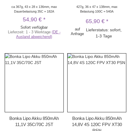
ca 367g, 43 x 28 x 136mm, max
427g, 36 x 47 x 138mm, max
Dauerbelastung 35C = 182A
Belastung 100C = 540A
54,90 €
*
65,90 €
*
Sofort verfügbar
auf
Lieferstatus: sofort,
Lieferzeit:
1 - 3 Werktage
(DE -
Anfrage
1-3 Tage
Ausland abweichend)
Bonka Lipo Akku 850mAh
Bonka Lipo Akku 850mAh
11,1V 35C/70C JST
14,8V 4S 120C FPV XT30
PSN