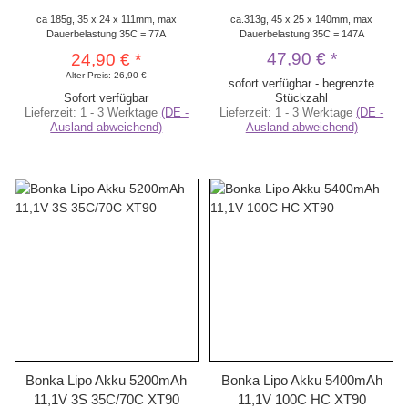
ca 185g, 35 x 24 x 111mm, max
ca.313g, 45 x 25 x 140mm, max
Dauerbelastung 35C = 77A
Dauerbelastung 35C = 147A
47,90 €
*
24,90 €
*
Alter Preis:
26,90 €
sofort verfügbar - begrenzte
Sofort verfügbar
Stückzahl
Lieferzeit:
1 - 3 Werktage
(DE -
Lieferzeit:
1 - 3 Werktage
(DE -
Ausland abweichend)
Ausland abweichend)
Bonka Lipo Akku 5200mAh
Bonka Lipo Akku 5400mAh
11,1V 3S 35C/70C XT90
11,1V 100C HC XT90