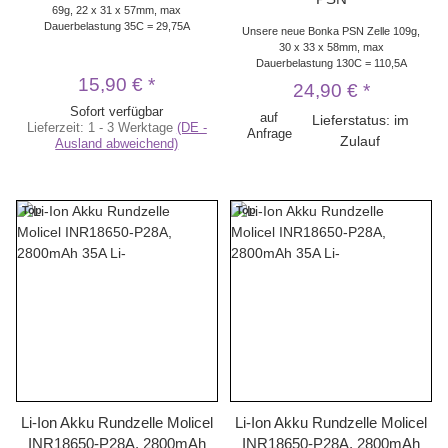
69g, 22 x 31 x 57mm, max
Dauerbelastung 35C = 29,75A
Unsere neue Bonka PSN Zelle 109g,
30 x 33 x 58mm, max
Dauerbelastung 130C = 110,5A
15,90 €
*
24,90 €
*
Sofort verfügbar
auf
Lieferstatus: im
Lieferzeit:
1 - 3 Werktage
(DE -
Anfrage
Zulauf
Ausland abweichend)
Top
Top
Li-Ion Akku Rundzelle Molicel
Li-Ion Akku Rundzelle Molicel
INR18650-P28A, 2800mAh
INR18650-P28A, 2800mAh