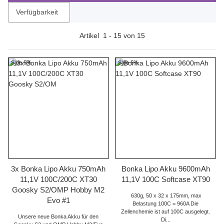
Verfügbarkeit
Artikel
1
-
15
von
15
Sale 5%
Sale 5%
3x Bonka Lipo Akku 750mAh
Bonka Lipo Akku 9600mAh
11,1V 100C/200C XT30
11,1V 100C Softcase XT90
Goosky S2/OMP Hobby M2
630g, 50 x 32 x 175mm, max
Evo #1
Belastung 100C = 960A Die
Zellenchemie ist auf 100C ausgelegt.
Unsere neue Bonka Akku für den
Di...