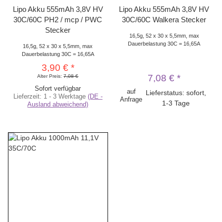
Lipo Akku 555mAh 3,8V HV
Lipo Akku 555mAh 3,8V HV
30C/60C PH2 / mcp / PWC
30C/60C Walkera Stecker
Stecker
16,5g, 52 x 30 x 5,5mm, max
Dauerbelastung 30C = 16,65A
16,5g, 52 x 30 x 5,5mm, max
Dauerbelastung 30C = 16,65A
3,90 €
*
7,08 €
*
Alter Preis:
7,08 €
Sofort verfügbar
auf
Lieferstatus: sofort,
Lieferzeit:
1 - 3 Werktage
(DE -
Anfrage
1-3 Tage
Ausland abweichend)