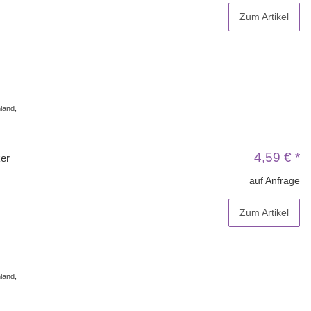
Zum Artikel
land,
4,59 €
*
er
auf Anfrage
Zum Artikel
land,