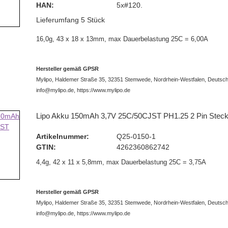
HAN:
5x#120.
Lieferumfang 5 Stück
16,0g, 43 x 18 x 13mm, max Dauerbelastung 25C = 6,00A
Hersteller gemäß GPSR
Mylipo, Haldemer Straße 35, 32351 Stemwede, Nordrhein-Westfalen, Deutsch
info@mylipo.de, https://www.mylipo.de
Lipo Akku 150mAh 3,7V 25C/50CJST PH1.25 2 Pin Steck
Artikelnummer:
Q25-0150-1
GTIN:
4262360862742
4,4g, 42 x 11 x 5,8mm, max Dauerbelastung 25C = 3,75A
Hersteller gemäß GPSR
Mylipo, Haldemer Straße 35, 32351 Stemwede, Nordrhein-Westfalen, Deutsch
info@mylipo.de, https://www.mylipo.de