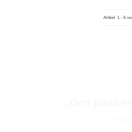
Artikel
1
-
6
vo
...den passe
wir ha