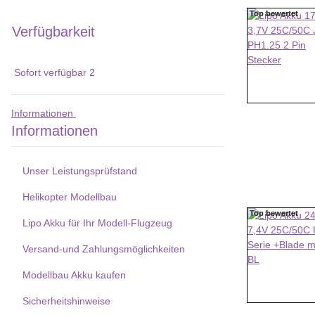
Top bewertet
Top bewertet
Verfügbarkeit
Sofort verfügbar
2
Informationen
Informationen
Unser Leistungsprüfstand
Helikopter Modellbau
Top bewertet
Top bewertet
Lipo Akku für Ihr Modell-Flugzeug
Versand-und Zahlungsmöglichkeiten
Modellbau Akku kaufen
Sicherheitshinweise