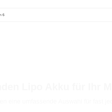
n
6
nden Lipo Akku für Ihr M
ben eine umfassende Auswahl für fast je