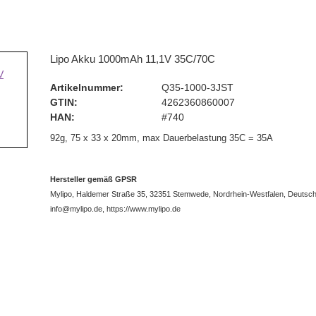
Lipo Akku 1000mAh 11,1V 35C/70C
Artikelnummer:
Q35-1000-3JST
GTIN:
4262360860007
HAN:
#740
92g, 75 x 33 x 20mm,
max Dauerbelastung 35C = 35A
Hersteller gemäß GPSR
Mylipo, Haldemer Straße 35, 32351 Stemwede, Nordrhein-Westfalen, Deutsch
info@mylipo.de, https://www.mylipo.de