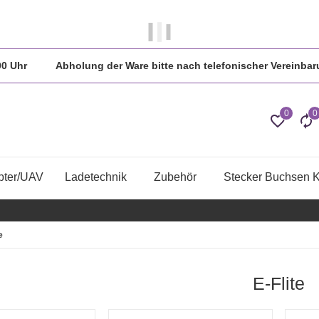
 in der Regel am gleichen Tag versendet.
:00 Uhr Abholung der Ware bitte nach telefonischer Vereinbar
0
0
pter/UAV
Ladetechnik
Zubehör
Stecker Buchsen 
e
E-Flite