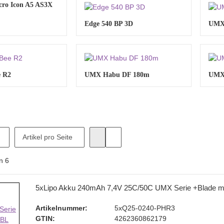
cro Icon A5 AS3X
Edge 540 BP 3D
UMX 
 R2
UMX Habu DF 180m
UMX
Artikel pro Seite
n
6
5xLipo Akku 240mAh 7,4V 25C/50C UMX Serie +Blade 
Artikelnummer:
5xQ25-0240-PHR3
GTIN:
4262360862179