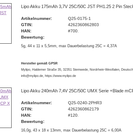
Lipo Akku 175mAh 3,7V 25C/50C JST PH1.25 2 Pin Stec
Artikelnummer:
Q25-0175-1
GTIN:
4262360862803
HAN:
#700.
Bewertung:
5g, 44 x 11 x 5,5mm, max Dauerbelastung 25C = 4,37A
Hersteller gemäß GPSR
Mylipo, Haldemer Straße 35, 32351 Stemwede, Nordrhein-Westfalen, Deutsch
info@mylipo.de, https://www.mylipo.de
Lipo Akku 240mAh 7,4V 25C/50C UMX Serie +Blade mC
Artikelnummer:
Q25-0240-2PHR3
GTIN:
4262360862179
HAN:
#120.
Bewertung:
16,0g, 43 x 18 x 13mm, max Dauerbelastung 25C = 6,00A