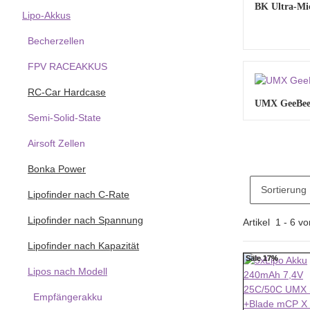
BK Ultra-Mi
Lipo-Akkus
Becherzellen
FPV RACEAKKUS
RC-Car Hardcase
UMX GeeBee
Semi-Solid-State
Airsoft Zellen
Bonka Power
Sortierung
Lipofinder nach C-Rate
Lipofinder nach Spannung
Artikel
1
-
6
vo
Lipofinder nach Kapazität
Sale 17%
Sale 17%
Lipos nach Modell
Empfängerakku