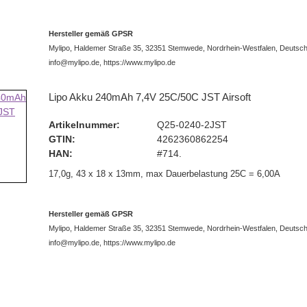
Hersteller gemäß GPSR
Mylipo, Haldemer Straße 35, 32351 Stemwede, Nordrhein-Westfalen, Deutsch
info@mylipo.de, https://www.mylipo.de
Lipo Akku 240mAh 7,4V 25C/50C JST Airsoft
Artikelnummer:
Q25-0240-2JST
GTIN:
4262360862254
HAN:
#714.
17,0g, 43 x 18 x 13mm, max Dauerbelastung 25C = 6,00A
Hersteller gemäß GPSR
Mylipo, Haldemer Straße 35, 32351 Stemwede, Nordrhein-Westfalen, Deutsch
info@mylipo.de, https://www.mylipo.de