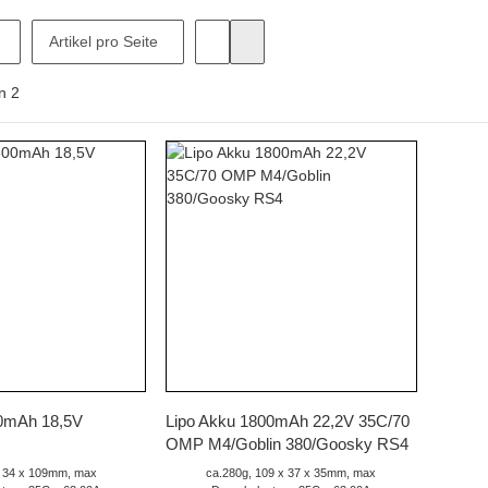
Artikel pro Seite
n
2
hnellkauf
Schnellkauf
00mAh 18,5V
Lipo Akku 1800mAh 22,2V 35C/70
OMP M4/Goblin 380/Goosky RS4
x 34 x 109mm, max
ca.280g, 109 x 37 x 35mm, max