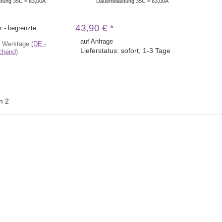
tung 35C = 63,00A
Dauerbelastung 35C = 63,00A
43,90 €
*
r - begrenzte
auf Anfrage
3 Werktage
(DE -
Lieferstatus: sofort, 1-3 Tage
chend)
n
2