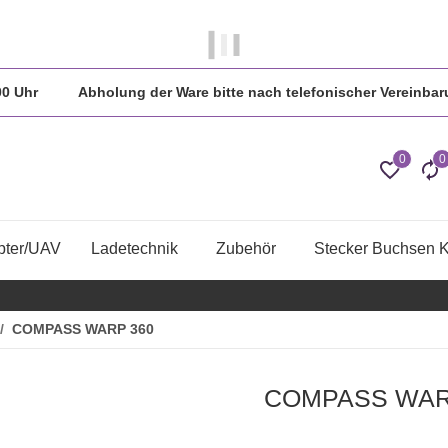
 in der Regel am gleichen Tag versendet.
:00 Uhr Abholung der Ware bitte nach telefonischer Vereinbar
0
0
pter/UAV
Ladetechnik
Zubehör
Stecker Buchsen 
COMPASS WARP 360
COMPASS WAR