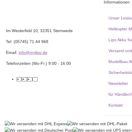
Informationen
Unser Leist
Helikopter 
Im Westerfeld 10, 32351 Stemwede
Lipo Akku fü
Tel: (05745) 71 44 968
Versand-und
Email:
info@mylipo.de
Modellbau A
Telefonzeiten (Mo-Fr.) 9:00 - 16:00
Sicherheitsh
facebook
youtube
instagram
tiktok
Newsletter
für Händler/
Kontakt