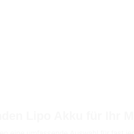
nden Lipo Akku für Ihr M
ben eine umfassende Auswahl für fast je