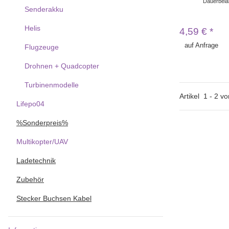
Dauerbela
Senderakku
Helis
4,59 €
*
auf Anfrage
Flugzeuge
Drohnen + Quadcopter
Turbinenmodelle
Artikel
1
-
2
vo
Lifepo04
%Sonderpreis%
Multikopter/UAV
Ladetechnik
Zubehör
Stecker Buchsen Kabel