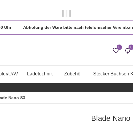
 in der Regel am gleichen Tag versendet.
:00 Uhr Abholung der Ware bitte nach telefonischer Vereinbar
0
0
pter/UAV
Ladetechnik
Zubehör
Stecker Buchsen 
lade Nano S3
Blade Nano