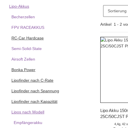
Lipo-Akkus
Sortierung
Becherzellen
Artikel
1
-
2
vo
FPV RACEAKKUS
RC-Car Hardcase
Semi-Solid-State
Airsoft Zellen
Bonka Power
Lipofinder nach C-Rate
Lipofinder nach Spannung
Lipofinder nach Kapazität
Sc
Lipo Akku 15
Lipos nach Modell
25C/50CJST PH
Empfängerakku
4,4g, 42 