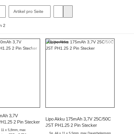
Artikel pro Seite
n
2
Top bewertet
hnellkauf
Schnellkauf
0mAh 3,7V
Lipo Akku 175mAh 3,7V 25C/50C
1.25 2 Pin Stecker
JST PH1.25 2 Pin Stecker
x 11 x 5,8mm, max
5g, 44 x 11 x 5,5mm, max Dauerbelastung