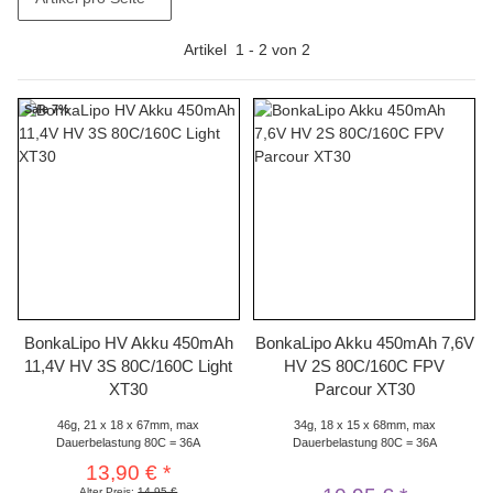
Artikel
1
-
2
von
2
Sale 7%
BonkaLipo HV Akku 450mAh
BonkaLipo Akku 450mAh 7,6V
11,4V HV 3S 80C/160C Light
HV 2S 80C/160C FPV
XT30
Parcour XT30
46g, 21 x 18 x 67mm, max
34g, 18 x 15 x 68mm, max
Dauerbelastung 80C = 36A
Dauerbelastung 80C = 36A
13,90 €
*
Alter Preis:
14,95 €