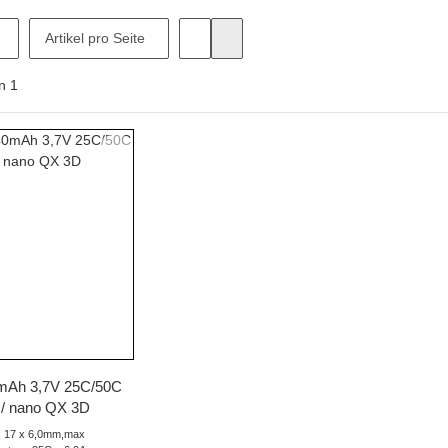
Artikel pro Seite
n
1
hnellkauf
0mAh 3,7V 25C/50C
/ nano QX 3D
 x 17 x 6,0mm,max