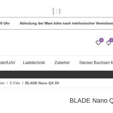
 in der Regel am gleichen Tag versendet.
:00 Uhr Abholung der Ware bitte nach telefonischer Vereinbar
0
0
pter/UAV
Ladetechnik
Zubehör
Stecker Buchsen 
ter
E-Flite
BLADE Nano QX 3D
BLADE Nano 