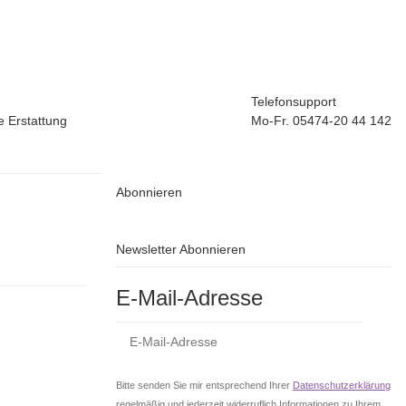
Telefonsupport
e Erstattung
Mo-Fr. 05474-20 44 142
Abonnieren
Newsletter Abonnieren
E-Mail-Adresse
Abo
Bitte senden Sie mir entsprechend Ihrer
Datenschutzerklärung
regelmäßig und jederzeit widerruflich Informationen zu Ihrem