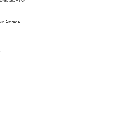
stung 25C = 6,0A
auf Anfrage
n
1