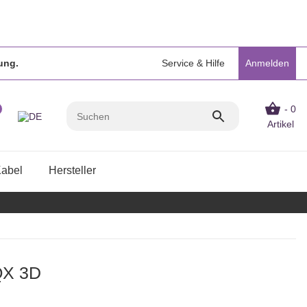
ung.
Service & Hilfe
Anmelden
- 0
Artikel
Kabel
Hersteller
QX 3D