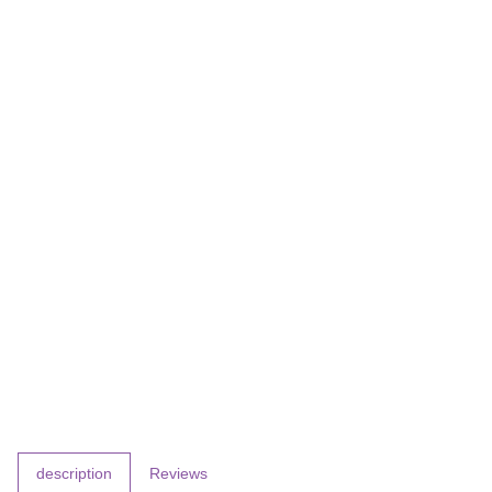
show more tabs
description
Reviews