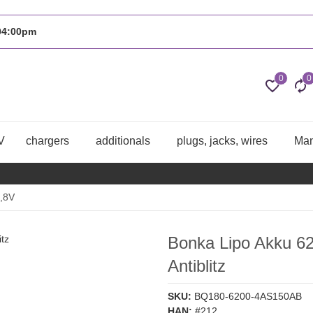
 04:00pm
0
0
V
chargers
additionals
plugs, jacks, wires
Man
,8V
Bonka Lipo Akku 6
Antiblitz
SKU:
BQ180-6200-4AS150AB
HAN:
#212.