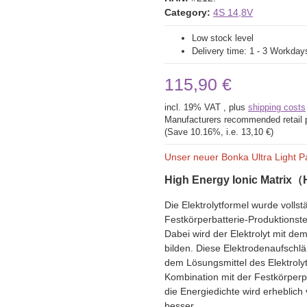
Category:
4S 14,8V
Low stock level
Delivery time:
1 - 3 Workda
115,90 €
incl. 19% VAT , plus
shipping costs
Manufacturers recommended retail 
(Save
10.16%
, i.e.
13,10 €
)
Unser neuer Bonka Ultra Light P
High Energy Ionic Matrix
（
Die Elektrolytformel wurde vollst
Festkörperbatterie-Produktions
Dabei wird der Elektrolyt mit de
bilden. Diese Elektrodenaufschl
dem Lösungsmittel des Elektrolyt
Kombination mit der Festkörperp
die Energiedichte wird erheblich 
besser.