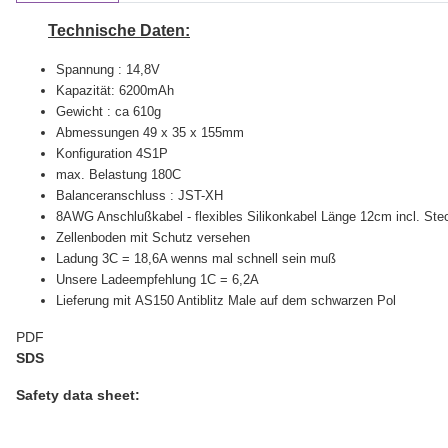
Technische Daten:
Spannung : 14,8V
Kapazität: 6200mAh
Gewicht : ca 610g
Abmessungen 49 x 35 x 155
mm
Konfiguration 4S1P
max. Belastung 180C
Balanceranschluss : JST-XH
8AWG Anschlußkabel - flexibles Silikonkabel Länge 12cm incl. Ste
Zellenboden mit Schutz versehen
Ladung 3C = 18,6A wenns mal schnell sein muß
Unsere Ladeempfehlung 1C = 6,2A
Lieferung mit AS150 Antiblitz Male auf dem schwarzen Pol
PDF
SDS
Safety data sheet: