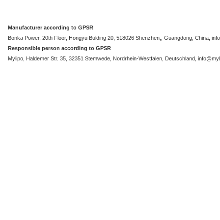
Manufacturer according to GPSR
Bonka Power, 20th Floor, Hongyu Bulding 20, 518026 Shenzhen,, Guangdong, China, i
Responsible person according to GPSR
Mylipo, Haldemer Str. 35, 32351 Stemwede, Nordrhein-Westfalen, Deutschland, info@myli
In stock