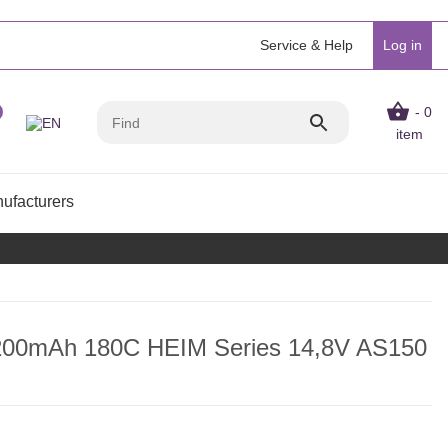
Service & Help
Log in
- 0
item
ufacturers
200mAh 180C HEIM Series 14,8V AS150