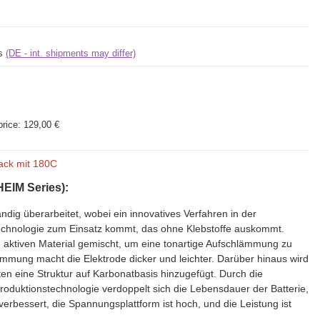
ys
(DE - int. shipments may differ)
price:
129,00 €
ack mit 180C
HEIM Series):
ändig überarbeitet, wobei ein innovatives Verfahren in der
technologie zum Einsatz kommt, das ohne Klebstoffe auskommt.
m aktiven Material gemischt, um eine tonartige Aufschlämmung zu
ämmung macht die Elektrode dicker und leichter. Darüber hinaus wird
en eine Struktur auf Karbonatbasis hinzugefügt. Durch die
roduktionstechnologie verdoppelt sich die Lebensdauer der Batterie,
verbessert, die Spannungsplattform ist hoch, und die Leistung ist