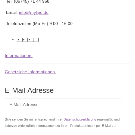
Tel: (05745) 71 44 968
Email:
info@mylipo.de
Telefonzeiten (Mo-Fr.) 9:00 - 16:00
facebook
youtube
instagram
tiktok
Informationen
Gesetzliche Informationen
E-Mail-Adresse
Abo
Bitte senden Sie mir entsprechend Ihrer
Datenschutzerklärung
regelmäßig und
jederzeit widerruflich Informationen zu Ihrem Produktsortiment per E-Mail zu.