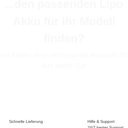
...den passenden Lipo
Akku für Ihr Modell
finden?
wir haben eine umfassende Auswahl für
fast jeden Typ
Schnelle Lieferung
Hilfe & Support
24/7 bester Support