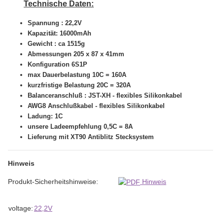
Technische Daten:
Spannung : 22,2V
Kapazität: 16000mAh
Gewicht : ca 1515g
Abmessungen 205 x 87 x 41mm
Konfiguration 6S1P
max Dauerbelastung 10C = 160A
kurzfristige Belastung 20C = 320A
Balanceranschluß : JST-XH - flexibles Silikonkabel
AWG8 Anschlußkabel - flexibles Silikonkabel
Ladung: 1C
unsere Ladeempfehlung 0,5C = 8A
Lieferung mit XT90 Antiblitz Stecksystem
Hinweis
Produkt-Sicherheitshinweise:
Hinweis
Item information
Value
voltage:
22,2V