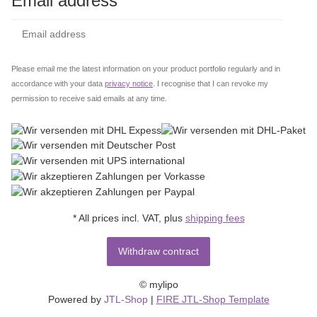
Email address
Subs
Please email me the latest information on your product portfolio regularly and in
accordance with your data
privacy notice
. I recognise that I can revoke my
permission to receive said emails at any time.
* All prices incl. VAT, plus
shipping fees
Withdraw contract
© mylipo
Powered by
JTL-Shop
|
FIRE JTL-Shop Template