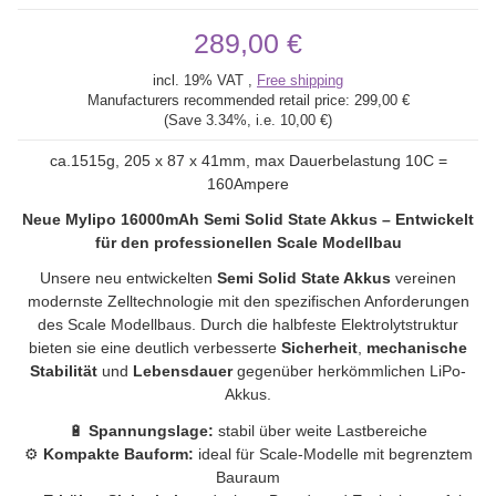
289,00 €
incl. 19% VAT ,
Free shipping
Manufacturers recommended retail price:
299,00 €
(Save
3.34%
, i.e.
10,00 €
)
ca.1515g, 205 x 87 x 41mm, max Dauerbelastung 10C =
160Ampere
Neue Mylipo 16000mAh Semi Solid State Akkus – Entwickelt
für den professionellen Scale Modellbau
Unsere neu entwickelten
Semi Solid State Akkus
vereinen
modernste Zelltechnologie mit den spezifischen Anforderungen
des Scale Modellbaus. Durch die halbfeste Elektrolytstruktur
bieten sie eine deutlich verbesserte
Sicherheit
,
mechanische
Stabilität
und
Lebensdauer
gegenüber herkömmlichen LiPo-
Akkus.
🔋
Spannungslage:
stabil über weite Lastbereiche
⚙️
Kompakte Bauform:
ideal für Scale-Modelle mit begrenztem
Bauraum