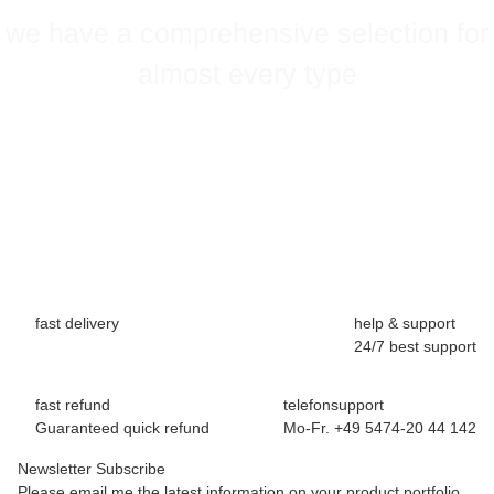
we have a comprehensive selection for
almost every type
fast delivery
help & support
24/7 best support
fast refund
telefonsupport
Guaranteed quick refund
Mo-Fr. +49 5474-20 44 142
Newsletter Subscribe
Please email me the latest information on your product portfolio