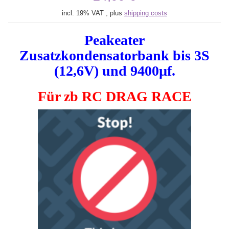
incl. 19% VAT , plus
shipping costs
Peakeater
Zusatzkondensatorbank bis 3S
(12,6V) und 9400µf.
Für zb RC DRAG RACE