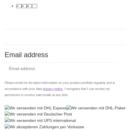
facebook
youtube
instagram
tiktok
Email address
Subs
Please email me the latest information on your product portfolio regularly and in
accordance with your data
privacy notice
. I recognise that I can revoke my
permission to receive said emails at any time.