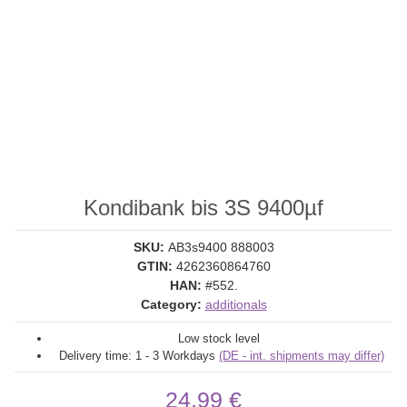
Kondibank bis 3S 9400µf
SKU:
AB3s9400 888003
GTIN:
4262360864760
HAN:
#552.
Category:
additionals
Low stock level
Delivery time:
1 - 3 Workdays
(DE - int. shipments may differ)
24,99 €