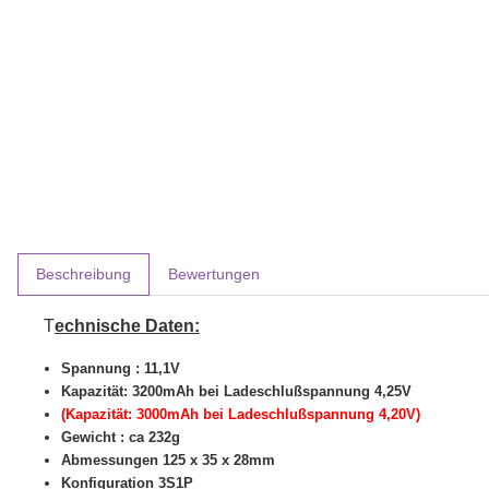
weitere Registerkarten anzeigen
Beschreibung
Bewertungen
T
echnische Daten:
Spannung : 11,1V
Kapazität: 3200mAh bei Ladeschlußspannung 4,25V
(Kapazität: 3000mAh bei Ladeschlußspannung 4,20V)
Gewicht : ca 232g
Abmessungen 125 x 35 x 28mm
Konfiguration 3S1P