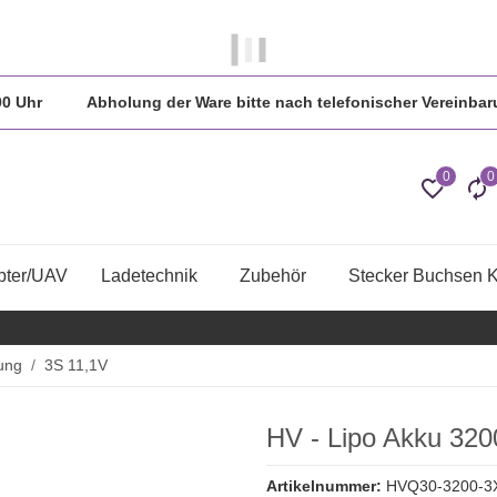
 in der Regel am gleichen Tag versendet.
:00 Uhr Abholung der Ware bitte nach telefonischer Vereinbar
0
0
pter/UAV
Ladetechnik
Zubehör
Stecker Buchsen 
ung
3S 11,1V
HV - Lipo Akku 32
Artikelnummer:
HVQ30-3200-3