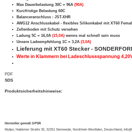
Max Dauerbelastung 30C = 96A
(90A)
Kurzfristige Belastung 60C
Balanceranschluss : JST-XHR
AWG12 Anschlusskabel - flexibles Silikonkabel mit XT60 Fema
Zellenboden mit Schutz versehen
Ladung 5C = 16,0A
(15,0A)
wenns mal schnell sein muss
Unsere Ladeempfehlung 1C = 3,2A
(3,0A)
Lieferung mit XT60 Stecker - SONDERFO
Werte in Klammern bei Ladeschlussspannung 4,20
PDF
SDS
Produktsicherheitshinweise:
Hersteller gemäß GPSR
Mylipo, Haldemer Straße 35, 32351 Stemwede, Nordrhein-Westfalen, Deutschland, info@m