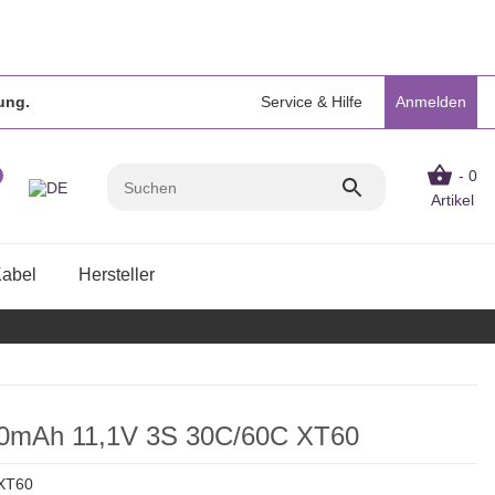
ung.
Service & Hilfe
Anmelden
- 0
Artikel
Kabel
Hersteller
00mAh 11,1V 3S 30C/60C XT60
XT60