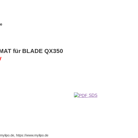
le
RMAT für BLADE QX350
V
SDS
ylipo.de, https://www.mylipo.de