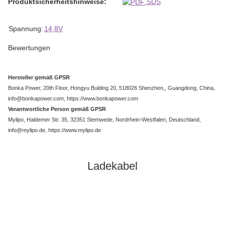
Produktsicherheitshinweise:
SDS
Produkteigenschaft
Wert
Spannung:
14,8V
Bewertungen
Hersteller gemäß GPSR
Bonka Power, 20th Floor, Hongyu Bulding 20, 518026 Shenzhen,, Guangdong, China,
info@bonkapower.com, https://www.bonkapower.com
Verantwortliche Person gemäß GPSR
Mylipo, Haldemer Str. 35, 32351 Stemwede, Nordrhein-Westfalen, Deutschland,
info@mylipo.de, https://www.mylipo.de
Ladekabel