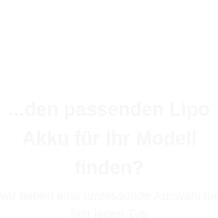
Lieferzeit:
1 - 3 Werktage
(DE - Ausland abweichend)
...den passenden Lipo
Akku für Ihr Modell
finden?
wir haben eine umfassende Auswahl für
fast jeden Typ