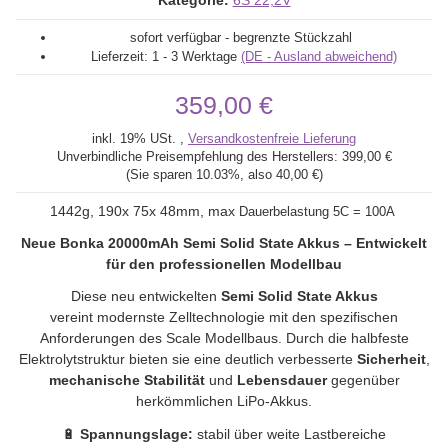
Kategorie:
6S 22,2V
sofort verfügbar - begrenzte Stückzahl
Lieferzeit:
1 - 3 Werktage
(DE - Ausland abweichend)
359,00 €
inkl. 19% USt. ,
Versandkostenfreie Lieferung
Unverbindliche Preisempfehlung des Herstellers:
399,00 €
(Sie sparen
10.03%
, also
40,00 €
)
1442g, 190x 75x 48mm, max
Dauerbelastung 5C = 100A
Neue Bonka 20000mAh Semi Solid State Akkus – Entwickelt
für den professionellen Modellbau
Diese neu entwickelten
Semi Solid State Akkus
vereint modernste Zelltechnologie mit den spezifischen
Anforderungen des Scale Modellbaus. Durch die halbfeste
Elektrolytstruktur bieten sie eine deutlich verbesserte
Sicherheit
,
mechanische Stabilität
und
Lebensdauer
gegenüber
herkömmlichen LiPo-Akkus.
🔋
Spannungslage:
stabil über weite Lastbereiche