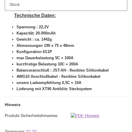
Stück
Beschreibung
Technische Daten:
Spannung : 22,2V
Kapazität: 20.000mAh
Gewicht : ca. 1442g
Abmessungen 190 x 75 x 48mm
Konfiguration 6S1P
max Dauerbelastung 5C = 100A
kurzfristige Belastung 10C = 200A
Balanceranschluß : JST-XH - flexibles Silikonkabel
AWG10 Anschlußkabel - flexibles Silikonkabel
unsere Ladeempfehlung 0,5C = 10A
Lieferung mit XT90 Antiblitz Stecksystem
Hinweis
Produkt-Sicherheitshinweise:
Hinweis
Produkteigenschaft
Wert
Spannung:
22,2V